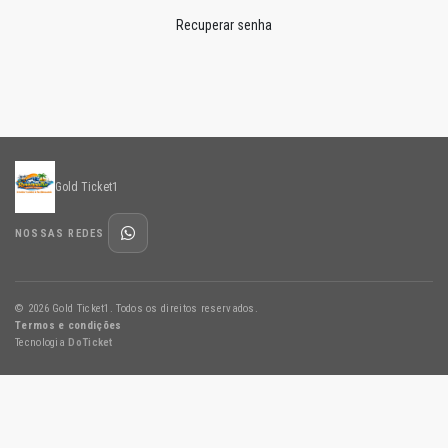
Recuperar senha
Gold Ticket1
NOSSAS REDES
© 2026 Gold Ticket1. Todos os direitos reservados.
Termos e condições
Tecnologia
DoTicket